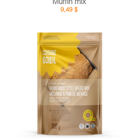
Muffin mix
9,49
$
DETAILS
ADD TO CART
/