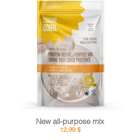
DETAILS
ADD TO CART
/
New all-purpose mix
12,99
$