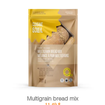
DETAILS
ADD TO CART
/
Multigrain bread mix
11,49
$