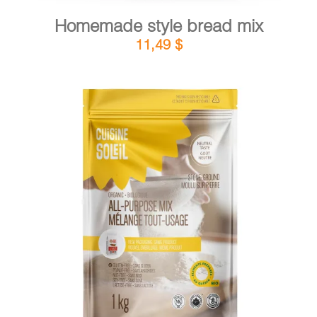
Homemade style bread mix
11,49
$
DETAILS
ADD TO CART
/