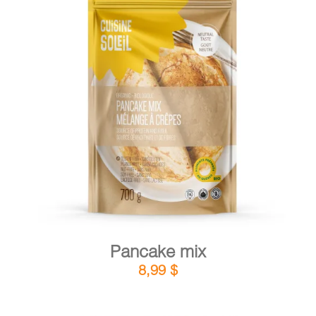
CART
FR
DETAILS
ADD TO CART
/
Pancake mix
8,99
$