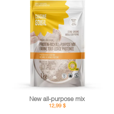
DETAILS
ADD TO CART
/
New all-purpose mix
12,99
$