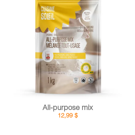
CART
FR
DETAILS
ADD TO CART
/
All-purpose mix
12,99
$