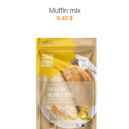
Muffin mix
9,49
$
DETAILS
ADD TO CART
/