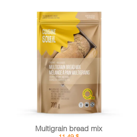
DETAILS
ADD TO CART
/
Multigrain bread mix
11,49
$