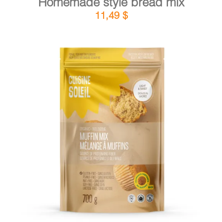
Homemade style bread mix
11,49
$
DETAILS
ADD TO CART
/