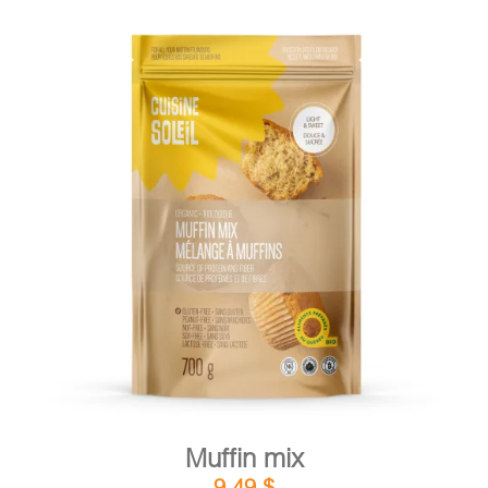
DETAILS
ADD TO CART
/
Muffin mix
9,49
$