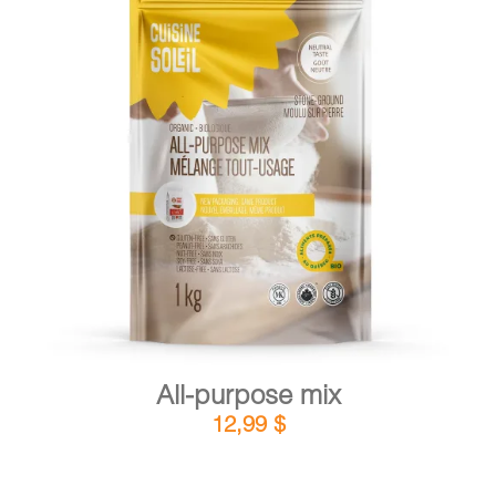
CART
FR
DETAILS
ADD TO CART
/
All-purpose mix
12,99
$