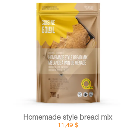
DETAILS
ADD TO CART
/
Homemade style bread mix
11,49
$