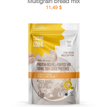
Multigrain bread mix
11,49
$
DETAILS
ADD TO CART
/