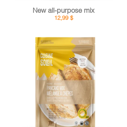
New all-purpose mix
12,99
$
DETAILS
ADD TO CART
/