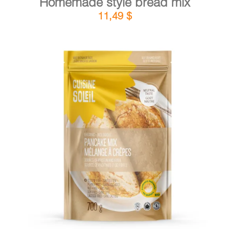
Homemade style bread mix
11,49
$
DETAILS
ADD TO CART
/