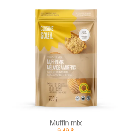
DETAILS
ADD TO CART
/
Muffin mix
9,49
$