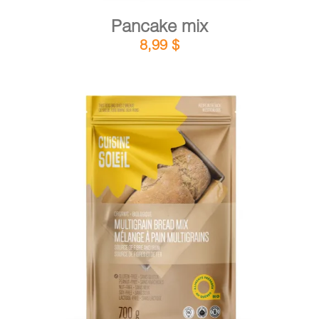
Pancake mix
8,99
$
DETAILS
ADD TO CART
/