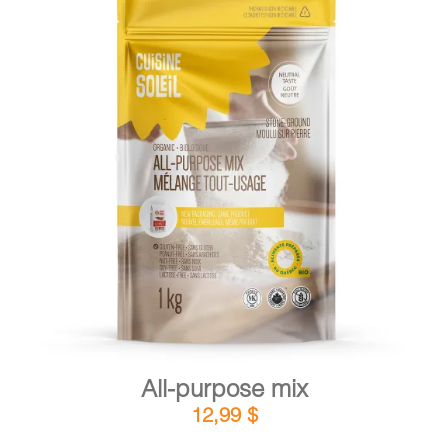
DETAILS
ADD TO CART
/
All-purpose mix
12,99
$