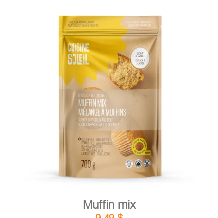
DETAILS
ADD TO CART
/
Muffin mix
9,49
$