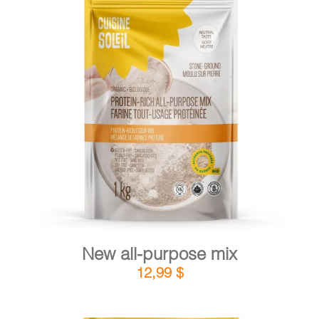
CART
FR
DETAILS
ADD TO CART
/
New all-purpose mix
12,99
$