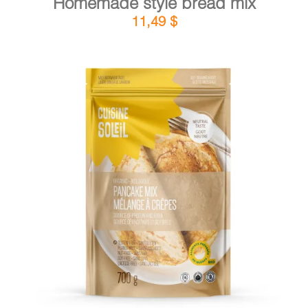
Homemade style bread mix
11,49
$
DETAILS
ADD TO CART
/