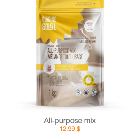
DETAILS
ADD TO CART
/
All-purpose mix
12,99
$