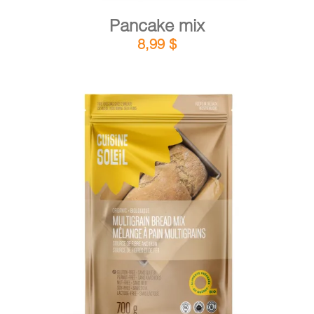
Pancake mix
8,99
$
DETAILS
ADD TO CART
/