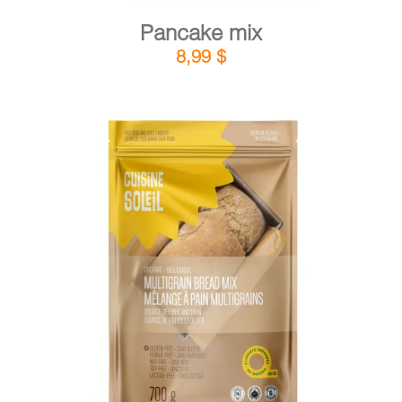
Pancake mix
8,99
$
DETAILS
ADD TO CART
/