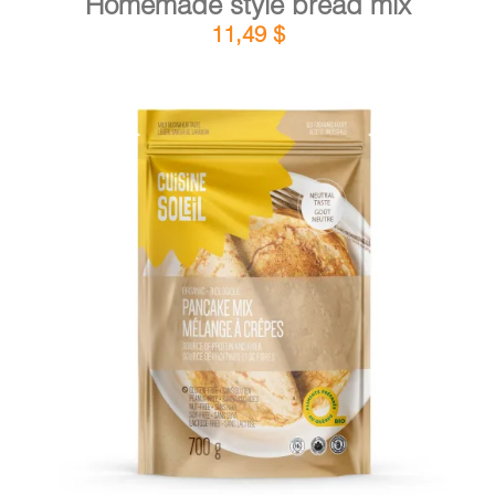
Homemade style bread mix
11,49
$
DETAILS
ADD TO CART
/