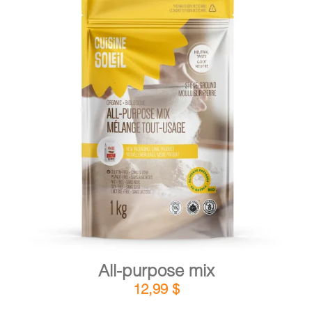
DETAILS
ADD TO CART
/
All-purpose mix
12,99
$