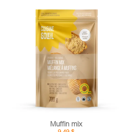
DETAILS
ADD TO CART
/
Muffin mix
9,49
$