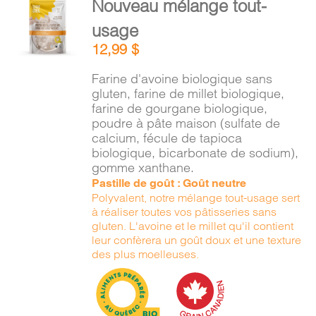
Nouveau mélange tout-
PANIER
AU
usage
PANIER
/
12,99
$
DÉTAILS
EN
Farine d'avoine biologique sans
gluten, farine de millet biologique,
farine de gourgane biologique,
poudre à pâte maison (sulfate de
calcium, fécule de tapioca
biologique, bicarbonate de sodium),
gomme xanthane.
Pastille de goût : Goût neutre
Polyvalent, notre mélange tout-usage sert
à réaliser toutes vos pâtisseries sans
gluten. L'avoine et le millet qu'il contient
leur confèrera un goût doux et une texture
des plus moelleuses.