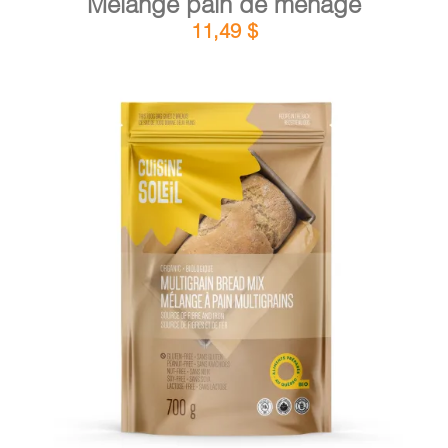
Mélange pain de ménage
11,49
$
DÉTAILS
AJOUTER AU PANIER
/