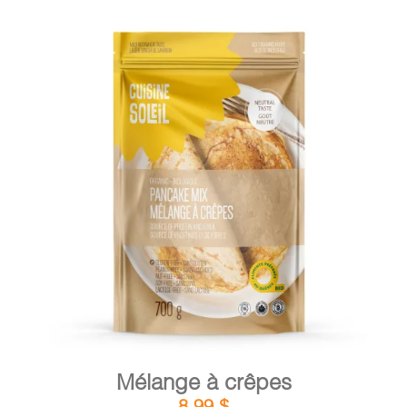
DÉTAILS
AJOUTER AU PANIER
/
Mélange à crêpes
8,99
$