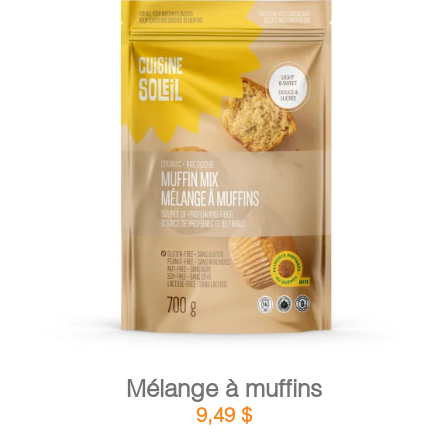
DÉTAILS
AJOUTER AU PANIER
/
Mélange à muffins
9,49
$