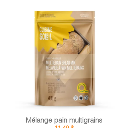
DÉTAILS
AJOUTER AU PANIER
/
Mélange pain multigrains
11,49
$