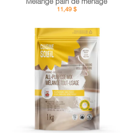
Mélange pain de ménage
11,49
$
DÉTAILS
AJOUTER AU PANIER
/