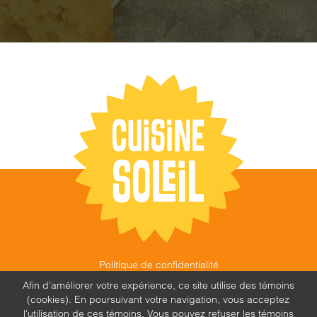
Politique de confidentialité
©
CUISINE SOLEIL
,
2026 |
FEU FOLLET - DESIGN •
Afin d’améliorer votre expérience, ce site utilise des témoins
WEB • MARKETING
(cookies). En poursuivant votre navigation, vous acceptez
l'utilisation de ces témoins. Vous pouvez refuser les témoins