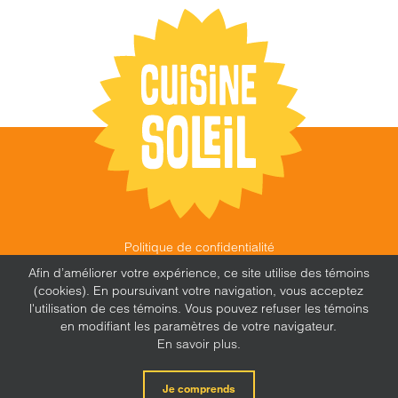
Politique de confidentialité
©
CUISINE SOLEIL
,
2026 |
FEU FOLLET - DESIGN •
Afin d’améliorer votre expérience, ce site utilise des témoins
WEB • MARKETING
(cookies). En poursuivant votre navigation, vous acceptez
l'utilisation de ces témoins. Vous pouvez refuser les témoins
en modifiant les paramètres de votre navigateur.
En savoir plus.
X
Facebook
Instagram
Je comprends