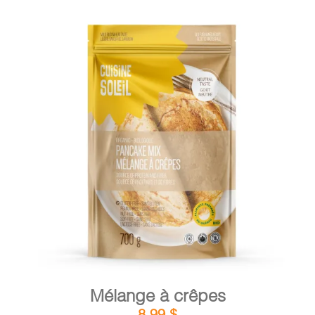
DÉTAILS
AJOUTER AU PANIER
/
Mélange à crêpes
8,99
$