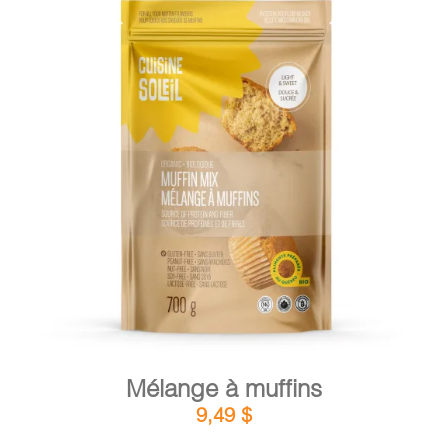
DÉTAILS
AJOUTER AU PANIER
/
Mélange à muffins
9,49
$