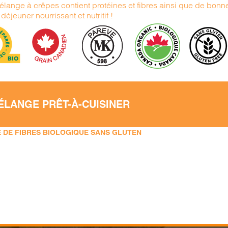
élange à crêpes contient protéines et fibres ainsi que de bonn
déjeuner nourrissant et nutritif !
ÉLANGE PRÊT-À-CUISINER
 DE FIBRES BIOLOGIQUE SANS GLUTEN