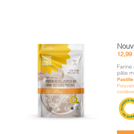
Nouv
12,99
Farine 
pâte m
Pastill
AJOUTER AU PANIER
/
Polyvale
DÉTAILS
confère