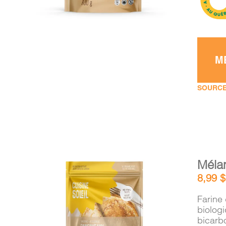
M
SOURCE
Méla
8,99
$
Farine 
biolog
bicarb
AJOUTER AU PANIER
/