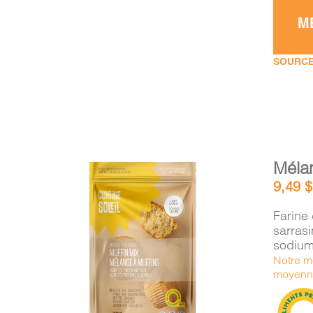
M
SOURCE
Méla
9,49
$
Farine 
sarras
sodium
AJOUTER AU PANIER
/
Notre mé
DÉTAILS
moyenne