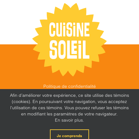
Politique de confidentialité
©
CUISINE SOLEIL
,
2026 |
FEU FOLLET - DESIGN •
Afin d’améliorer votre expérience, ce site utilise des témoins
WEB • MARKETING
(cookies). En poursuivant votre navigation, vous acceptez
l'utilisation de ces témoins. Vous pouvez refuser les témoins
en modifiant les paramètres de votre navigateur.
En savoir plus.
X
Facebook
Instagram
Je comprends