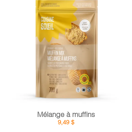
DÉTAILS
AJOUTER AU PANIER
/
Mélange à muffins
9,49
$