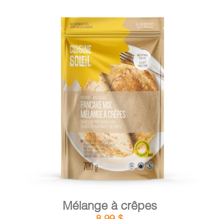
DÉTAILS
AJOUTER AU PANIER
/
Mélange à crêpes
8,99
$