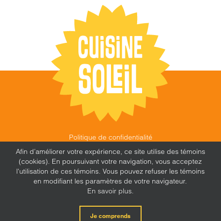
Politique de confidentialité
©
CUISINE SOLEIL
,
2026 |
FEU FOLLET - DESIGN •
Afin d’améliorer votre expérience, ce site utilise des témoins
WEB • MARKETING
(cookies). En poursuivant votre navigation, vous acceptez
l'utilisation de ces témoins. Vous pouvez refuser les témoins
en modifiant les paramètres de votre navigateur.
En savoir plus.
X
Facebook
Instagram
Je comprends