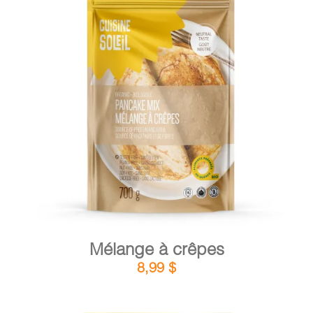
PANIER
DÉTAILS
AJOUTER AU PANIER
/
Mélange à crêpes
8,99
$