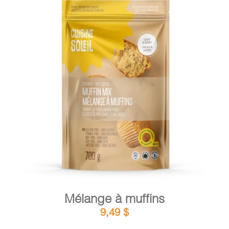
DÉTAILS
AJOUTER AU PANIER
/
Mélange à muffins
9,49
$