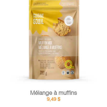
DÉTAILS
AJOUTER AU PANIER
/
Mélange à muffins
9,49
$