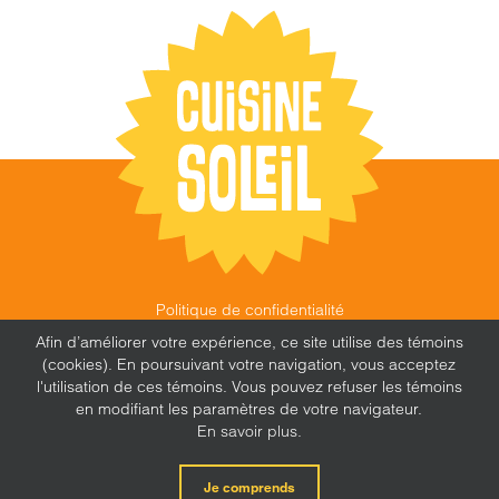
Politique de confidentialité
©
CUISINE SOLEIL
,
2026 |
FEU FOLLET - DESIGN •
Afin d’améliorer votre expérience, ce site utilise des témoins
WEB • MARKETING
(cookies). En poursuivant votre navigation, vous acceptez
l'utilisation de ces témoins. Vous pouvez refuser les témoins
en modifiant les paramètres de votre navigateur.
En savoir plus.
X
Facebook
Instagram
Je comprends