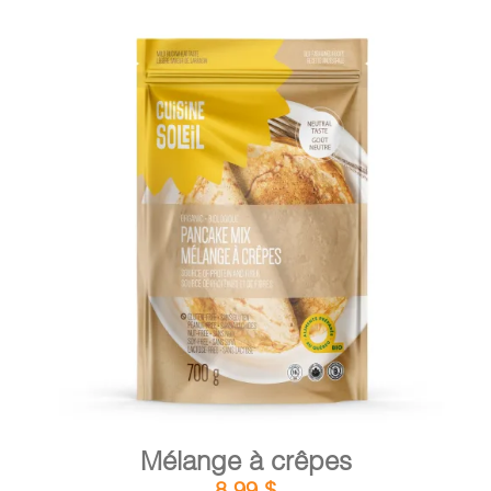
DÉTAILS
AJOUTER AU PANIER
/
Mélange à crêpes
8,99
$