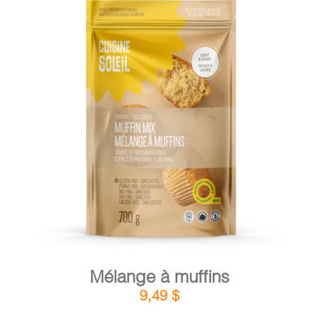
DÉTAILS
AJOUTER AU PANIER
/
Mélange à muffins
9,49
$