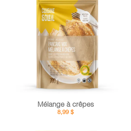
PANIER
DÉTAILS
AJOUTER AU PANIER
/
Mélange à crêpes
8,99
$