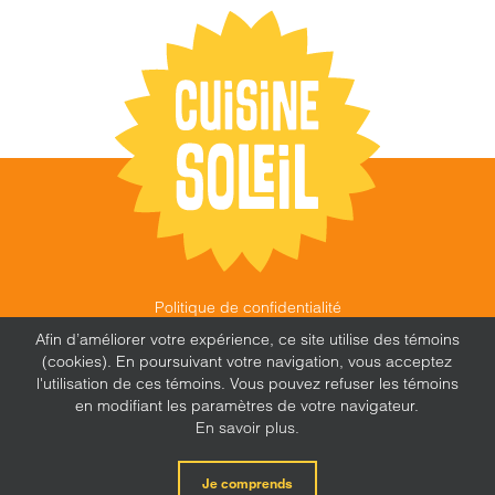
Politique de confidentialité
©
CUISINE SOLEIL
,
2026 |
FEU FOLLET - DESIGN •
Afin d’améliorer votre expérience, ce site utilise des témoins
WEB • MARKETING
(cookies). En poursuivant votre navigation, vous acceptez
l'utilisation de ces témoins. Vous pouvez refuser les témoins
en modifiant les paramètres de votre navigateur.
En savoir plus.
X
Facebook
Instagram
Je comprends