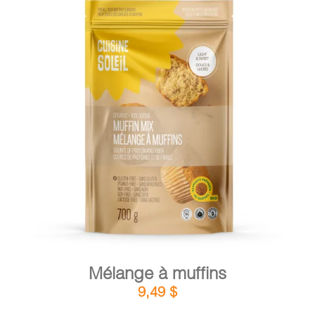
DÉTAILS
AJOUTER AU PANIER
/
Mélange à muffins
9,49
$