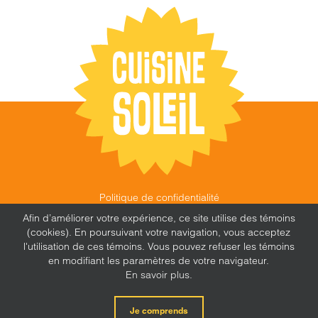
Politique de confidentialité
©
CUISINE SOLEIL
,
2026 |
FEU FOLLET - DESIGN •
Afin d’améliorer votre expérience, ce site utilise des témoins
WEB • MARKETING
(cookies). En poursuivant votre navigation, vous acceptez
l'utilisation de ces témoins. Vous pouvez refuser les témoins
en modifiant les paramètres de votre navigateur.
En savoir plus.
X
Facebook
Instagram
Je comprends