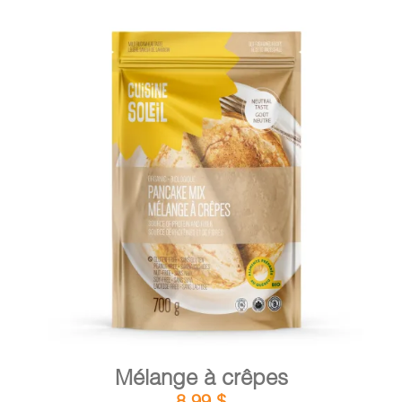
DÉTAILS
AJOUTER AU PANIER
/
Mélange à crêpes
8,99
$