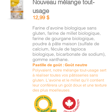
Nouveau mélange tout-
PANIER
AU
usage
PANIER
/
12,99
$
DÉTAILS
Farine d'avoine biologique sans
gluten, farine de millet biologique,
farine de gourgane biologique,
poudre à pâte maison (sulfate de
calcium, fécule de tapioca
biologique, bicarbonate de sodium),
gomme xanthane.
Pastille de goût : Goût neutre
Polyvalent, notre mélange tout-usage sert
à réaliser toutes vos pâtisseries sans
gluten. L'avoine et le millet qu'il contient
leur confèrera un goût doux et une texture
des plus moelleuses.