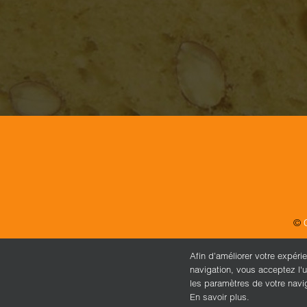
©
Afin d’améliorer votre expéri
navigation, vous acceptez l'u
les paramètres de votre navi
En savoir plus.