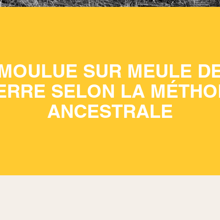
MOULUE SUR MEULE D
IERRE SELON LA MÉTHO
ANCESTRALE