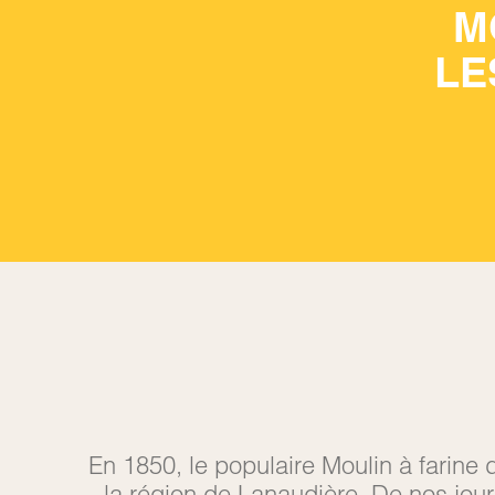
M
LE
En 1850, le populaire Moulin à farine d
la région de Lanaudière. De nos jours