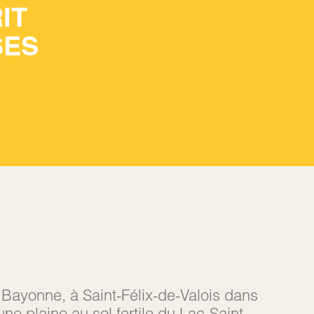
IT
SES
re Bayonne, à Saint-Félix-de-Valois dans
ne plaine au sol fertile du Lac-Saint-