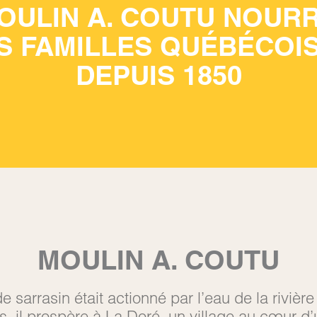
OULIN A. COUTU NOURR
S FAMILLES QUÉBÉCOI
DEPUIS 1850
MOULIN A. COUTU
e sarrasin était actionné par l’eau de la riviè
, il prospère à La Doré, un village au cœur d’u