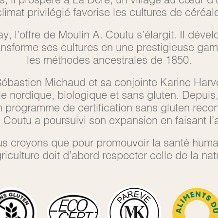
limat privilégié favorise les cultures de céréa
y, l’offre de Moulin A. Coutu s’élargit. Il dév
transforme ses cultures en une prestigieuse ga
les méthodes ancestrales de 1850.
 Sébastien Michaud et sa conjointe Karine Harv
le nordique, biologique et sans gluten. Depuis, 
n programme de certification sans gluten reco
Coutu a poursuivi son expansion en faisant l’a
s croyons que pour promouvoir la santé huma
griculture doit d’abord respecter celle de la nat