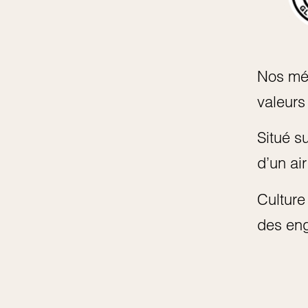
Nos mét
valeurs
Situé s
d’un ai
Culture
des eng