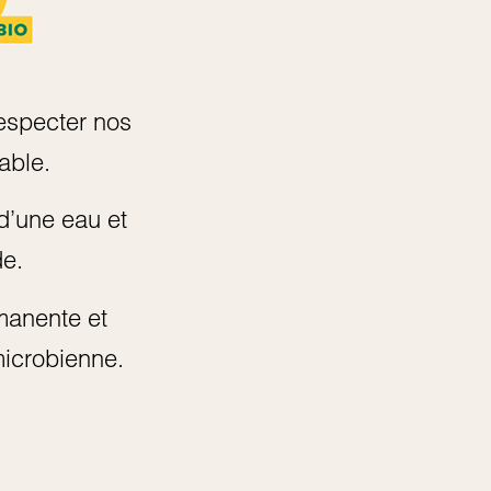
especter nos
able.
d’une eau et
de.
rmanente et
 microbienne.