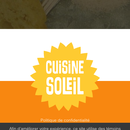
Politique de confidentialité
©
CUISINE SOLEIL
,
2026 |
FEU FOLLET - DESIGN •
Afin d’améliorer votre expérience, ce site utilise des témoins