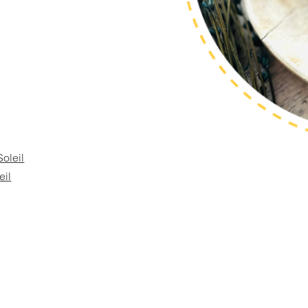
Soleil
eil