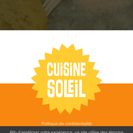
Politique de confidentialité
©
CUISINE SOLEIL
,
2026 |
FEU FOLLET - DESIGN •
Afin d’améliorer votre expérience, ce site utilise des témoins