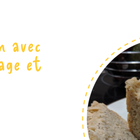
n avec
age et