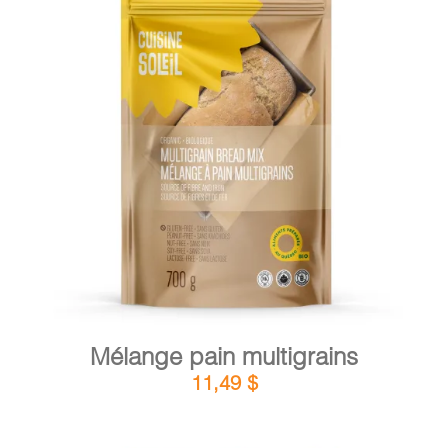
PANIER
EN
DÉTAILS
AJOUTER AU PANIER
/
Mélange pain multigrains
11,49
$