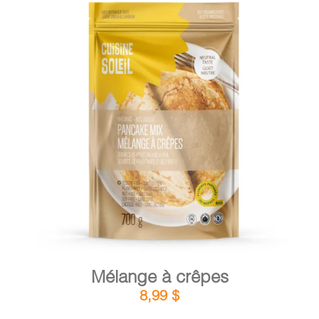
DÉTAILS
AJOUTER AU PANIER
/
Mélange à crêpes
8,99
$