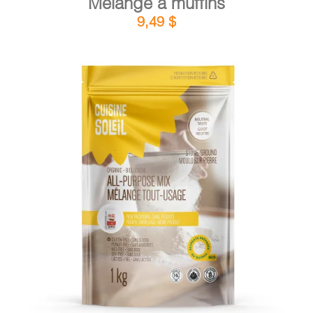
Mélange à muffins
9,49
$
DÉTAILS
AJOUTER AU PANIER
/