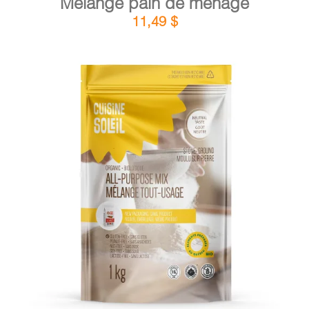
Mélange pain de ménage
11,49
$
DÉTAILS
AJOUTER AU PANIER
/