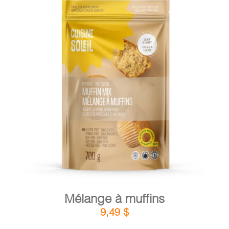
DÉTAILS
AJOUTER AU PANIER
/
Mélange à muffins
9,49
$