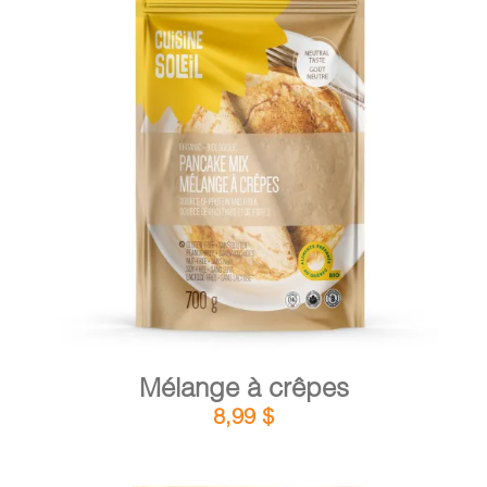
PANIER
EN
DÉTAILS
AJOUTER AU PANIER
/
Mélange à crêpes
8,99
$