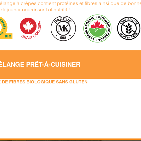
élange à crêpes contient protéines et fibres ainsi que de bonn
déjeuner nourrissant et nutritif !
ÉLANGE PRÊT-À-CUISINER
 DE FIBRES BIOLOGIQUE SANS GLUTEN