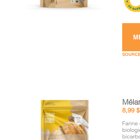
M
SOURCE
Méla
8,99
$
Farine 
biolog
bicarb
AJOUTER AU PANIER
/