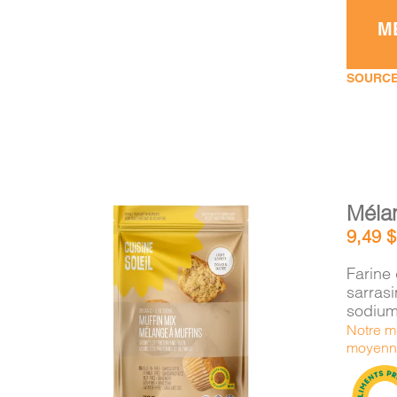
M
SOURCE
Méla
9,49
$
Farine 
sarras
sodium
AJOUTER AU PANIER
/
Notre mé
DÉTAILS
moyenne