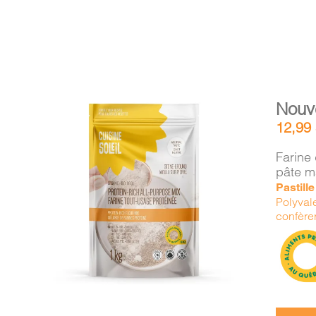
Nouv
12,99
Farine 
pâte m
Pastill
AJOUTER AU PANIER
/
Polyvale
DÉTAILS
confère