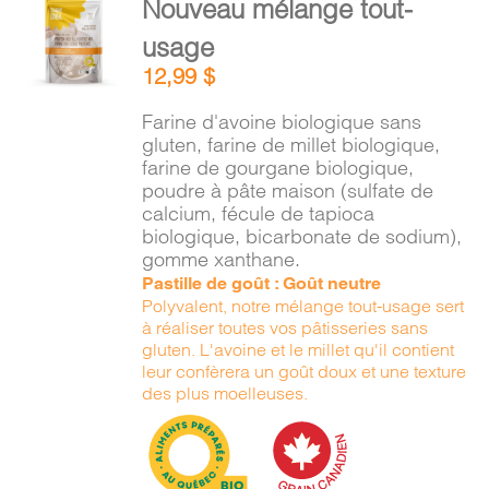
Nouveau mélange tout-
PANIER
AU
usage
PANIER
/
12,99
$
DÉTAILS
Farine d'avoine biologique sans
gluten, farine de millet biologique,
farine de gourgane biologique,
poudre à pâte maison (sulfate de
calcium, fécule de tapioca
biologique, bicarbonate de sodium),
gomme xanthane.
Pastille de goût : Goût neutre
Polyvalent, notre mélange tout-usage sert
à réaliser toutes vos pâtisseries sans
gluten. L'avoine et le millet qu'il contient
leur confèrera un goût doux et une texture
des plus moelleuses.