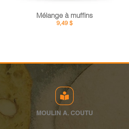
Mélange à muffins
9,49
$
MOULIN A. COUTU