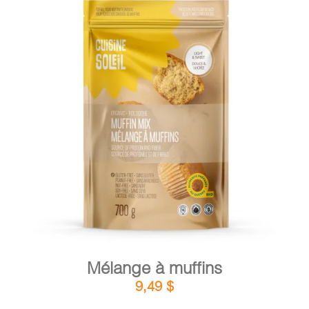
DÉTAILS
AJOUTER AU PANIER
/
Mélange à muffins
9,49
$