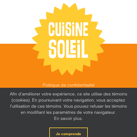
Politique de confidentialité
©
CUISINE SOLEIL
,
2026 |
FEU FOLLET - DESIGN •
Afin d’améliorer votre expérience, ce site utilise des témoins
WEB • MARKETING
(cookies). En poursuivant votre navigation, vous acceptez
l'utilisation de ces témoins. Vous pouvez refuser les témoins
en modifiant les paramètres de votre navigateur.
En savoir plus.
X
Facebook
Instagram
Je comprends