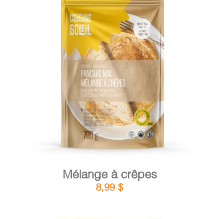
PANIER
DÉTAILS
AJOUTER AU PANIER
/
Mélange à crêpes
8,99
$