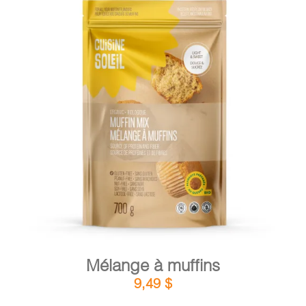
DÉTAILS
AJOUTER AU PANIER
/
Mélange à muffins
9,49
$