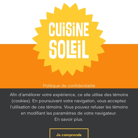
Politique de confidentialité
©
CUISINE SOLEIL
,
2026 |
FEU FOLLET - DESIGN •
Afin d’améliorer votre expérience, ce site utilise des témoins
WEB • MARKETING
(cookies). En poursuivant votre navigation, vous acceptez
l'utilisation de ces témoins. Vous pouvez refuser les témoins
en modifiant les paramètres de votre navigateur.
En savoir plus.
X
Facebook
Instagram
Je comprends