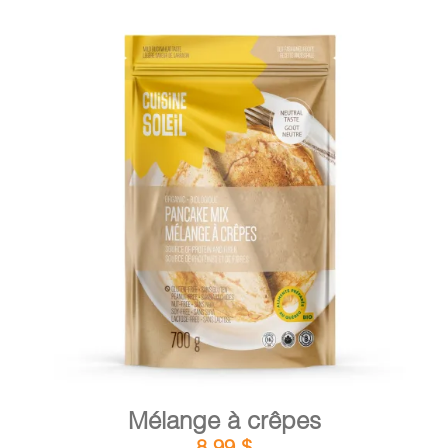
DÉTAILS
AJOUTER AU PANIER
/
Mélange à crêpes
8,99
$