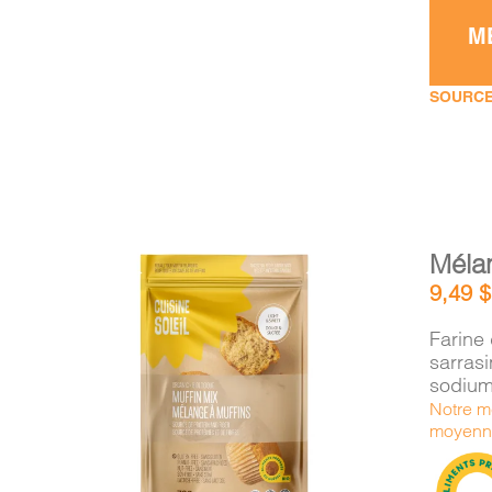
M
SOURCE
Méla
9,49
$
Farine 
sarras
sodium
AJOUTER AU PANIER
/
Notre mé
DÉTAILS
moyenne