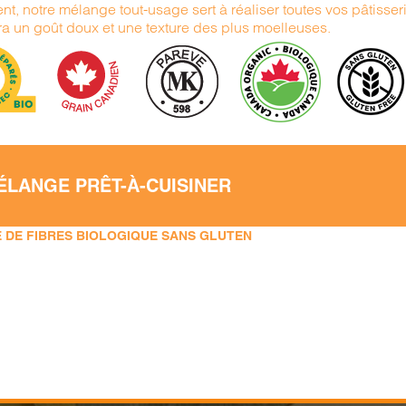
nt, notre mélange tout-usage sert à réaliser toutes vos pâtisserie
ra un goût doux et une texture des plus moelleuses.
ÉLANGE PRÊT-À-CUISINER
 DE FIBRES BIOLOGIQUE SANS GLUTEN