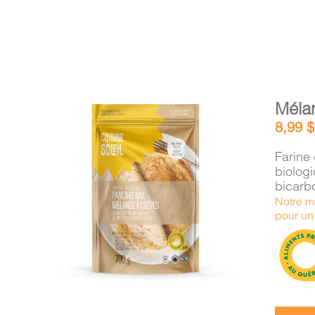
Méla
8,99
$
Farine 
biolog
bicarb
AJOUTER AU PANIER
/
Notre m
DÉTAILS
pour un 