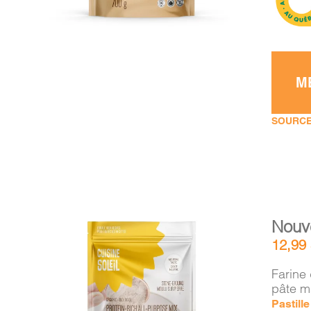
M
SOURCE
Nouv
12,99
Farine 
pâte m
Pastill
AJOUTER AU PANIER
/