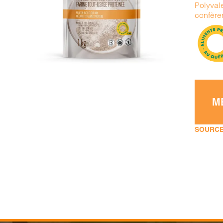
Polyvale
DÉTAILS
confère
M
SOURCE