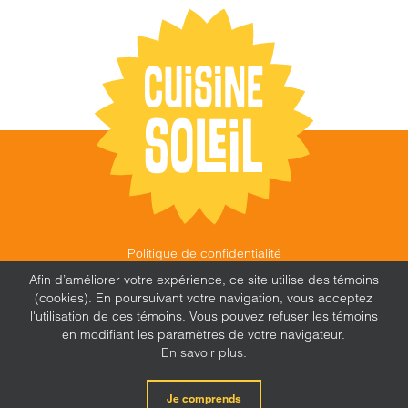
Politique de confidentialité
©
CUISINE SOLEIL
,
2026 |
FEU FOLLET - DESIGN •
Afin d’améliorer votre expérience, ce site utilise des témoins
WEB • MARKETING
(cookies). En poursuivant votre navigation, vous acceptez
l'utilisation de ces témoins. Vous pouvez refuser les témoins
en modifiant les paramètres de votre navigateur.
En savoir plus.
X
Facebook
Instagram
Je comprends