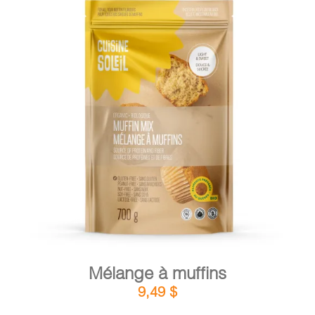
DÉTAILS
AJOUTER AU PANIER
/
Mélange à muffins
9,49
$