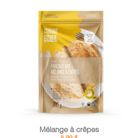
DÉTAILS
AJOUTER AU PANIER
/
Mélange à crêpes
8,99
$