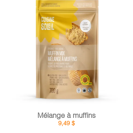
DÉTAILS
AJOUTER AU PANIER
/
Mélange à muffins
9,49
$