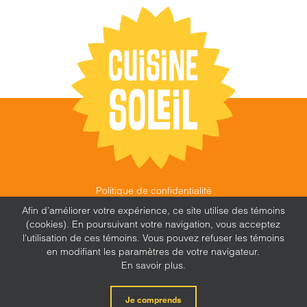
Politique de confidentialité
©
CUISINE SOLEIL
,
2026 |
FEU FOLLET - DESIGN •
Afin d’améliorer votre expérience, ce site utilise des témoins
WEB • MARKETING
(cookies). En poursuivant votre navigation, vous acceptez
l'utilisation de ces témoins. Vous pouvez refuser les témoins
en modifiant les paramètres de votre navigateur.
En savoir plus.
X
Facebook
Instagram
Je comprends