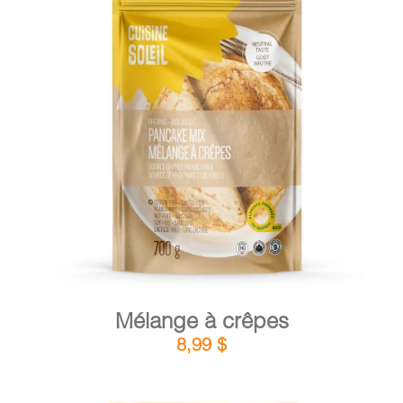
PANIER
DÉTAILS
AJOUTER AU PANIER
/
Mélange à crêpes
8,99
$