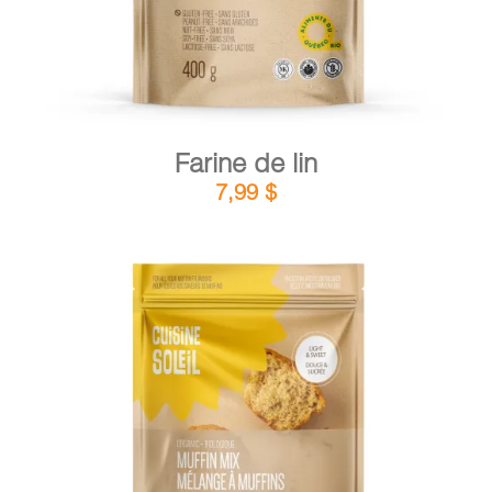
Farine de lin
7,99
$
DÉTAILS
AJOUTER AU PANIER
/