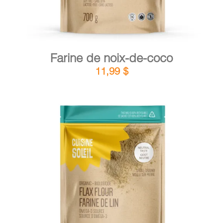
Farine de noix-de-coco
11,99
$
DÉTAILS
AJOUTER AU PANIER
/