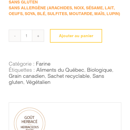
SANS GLUTEN
SANS ALLERGÈNE (ARACHIDES, NOIX, SÉSAME, LAIT,
OEUFS, SOYA, BLÉ, SULFITES, MOUTARDE, MAÏS, LUPIN)
Ajouter au panier
quantité
de
Farine
de
chanvre
Catégorie :
Farine
Étiquettes :
Aliments du Québec
,
Biologique
,
Grain canadien
,
Sachet recyclable
,
Sans
gluten
,
Végétalien