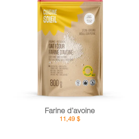
PANIER
EN
DÉTAILS
AJOUTER AU PANIER
/
Farine d’avoine
11,49
$