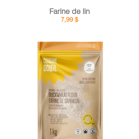
Farine de lin
7,99
$
DÉTAILS
AJOUTER AU PANIER
/