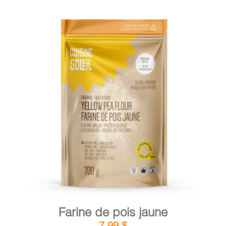
DÉTAILS
AJOUTER AU PANIER
/
Farine de pois jaune
7,99
$