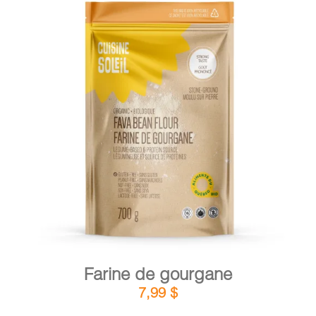
DÉTAILS
AJOUTER AU PANIER
/
Farine de gourgane
7,99
$