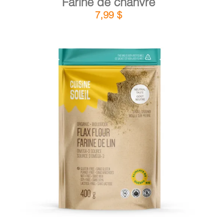
Farine de chanvre
7,99
$
DÉTAILS
AJOUTER AU PANIER
/