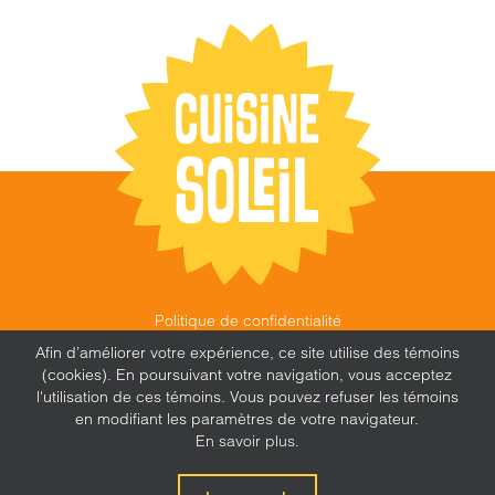
Politique de confidentialité
©
CUISINE SOLEIL
,
2026 |
FEU FOLLET - DESIGN •
Afin d’améliorer votre expérience, ce site utilise des témoins
WEB • MARKETING
(cookies). En poursuivant votre navigation, vous acceptez
l'utilisation de ces témoins. Vous pouvez refuser les témoins
en modifiant les paramètres de votre navigateur.
En savoir plus.
X
Facebook
Instagram