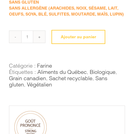
SANS GLUTEN
SANS ALLERGÈNE (ARACHIDES, NOIX, SÉSAME, LAIT,
OEUFS, SOYA, BLÉ, SULFITES, MOUTARDE, MAÏS, LUPIN)
Ajouter au panier
quantité
de
Farine
de
pois
Catégorie :
Farine
jaune
Étiquettes :
Aliments du Québec
,
Biologique
,
Grain canadien
,
Sachet recyclable
,
Sans
gluten
,
Végétalien