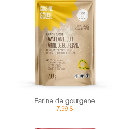
DÉTAILS
AJOUTER AU PANIER
/
Farine de gourgane
7,99
$