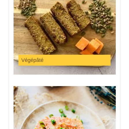
Végépâté