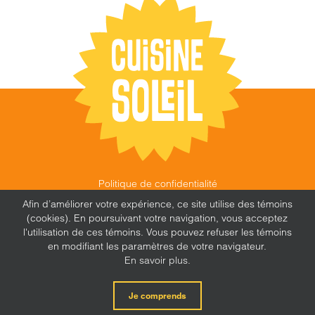
Politique de confidentialité
©
CUISINE SOLEIL
,
2026 |
FEU FOLLET - DESIGN •
Afin d’améliorer votre expérience, ce site utilise des témoins
WEB • MARKETING
(cookies). En poursuivant votre navigation, vous acceptez
l'utilisation de ces témoins. Vous pouvez refuser les témoins
en modifiant les paramètres de votre navigateur.
En savoir plus.
X
Facebook
Instagram
Je comprends