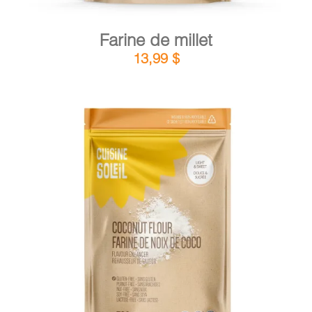
Farine de millet
13,99
$
DÉTAILS
AJOUTER AU PANIER
/