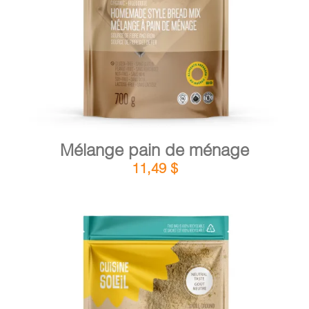
DÉTAILS
AJOUTER AU PANIER
/
Mélange pain de ménage
11,49
$