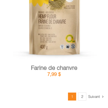
DÉTAILS
AJOUTER AU PANIER
/
Farine de chanvre
7,99
$
1
2
Suivant