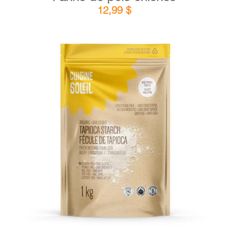
12,99
$
DÉTAILS
AJOUTER AU PANIER
/