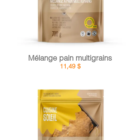
Mélange pain multigrains
11,49
$