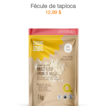
Fécule de tapioca
12,99
$
DÉTAILS
AJOUTER AU PANIER
/