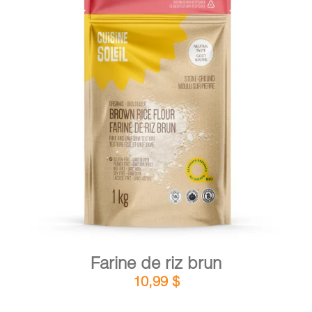
PANIER
EN
DÉTAILS
AJOUTER AU PANIER
/
Farine de riz brun
10,99
$