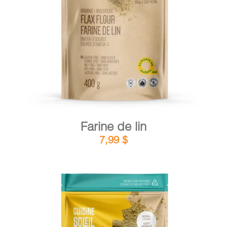
DÉTAILS
AJOUTER AU PANIER
/
Farine de lin
7,99
$