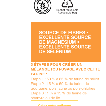
SOURCE DE FIBRES •
EXCELLENTE SOURCE
DE MAGNÉSIUM •
EXCELLENTE SOURCE
DE SÉLÉNIUM
3 ÉTAPES POUR CRÉER UN
MÉLANGE TOUT-USAGE AVEC CETTE
FARINE :
Étape 1 : 50 % à 85 % de farine de millet
Étape 2 : 15 % à 50 % de farine de
gourgane, pois jaune ou pois-chiches
Étape 3 : 1 % à 15 % de farine de
chanvre ou de lin
Créez votre mélange