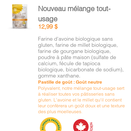
PANIER
AJOUTER
Nouveau mélange tout-
AU
usage
PANIER
EN
/
12,99
$
DÉTAILS
Farine d'avoine biologique sans
gluten, farine de millet biologique,
farine de gourgane biologique,
poudre à pâte maison (sulfate de
calcium, fécule de tapioca
biologique, bicarbonate de sodium),
gomme xanthane.
Pastille de goût : Goût neutre
Polyvalent, notre mélange tout-usage sert
à réaliser toutes vos pâtisseries sans
gluten. L'avoine et le millet qu'il contient
leur confèrera un goût doux et une texture
des plus moelleuses.