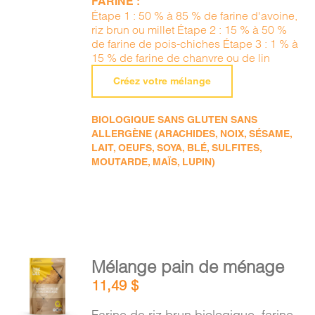
FARINE :
Étape 1 : 50 % à 85 % de farine d'avoine,
riz brun ou millet Étape 2 : 15 % à 50 %
de farine de pois-chiches Étape 3 : 1 % à
15 % de farine de chanvre ou de lin
Créez votre mélange
BIOLOGIQUE SANS GLUTEN SANS
ALLERGÈNE (ARACHIDES, NOIX, SÉSAME,
LAIT, OEUFS, SOYA, BLÉ, SULFITES,
MOUTARDE, MAÏS, LUPIN)
AJOUTER
Mélange pain de ménage
AU
11,49
$
PANIER
/
Farine de riz brun biologique, farine