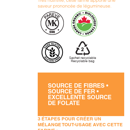
Très nutritive, cette farine apporte une
saveur prononcée de légumineuse.
SOURCE DE FIBRES •
SOURCE DE FER •
EXCELLENTE SOURCE
DE FOLATE
3 ÉTAPES POUR CRÉER UN
MÉLANGE TOUT-USAGE AVEC CETTE