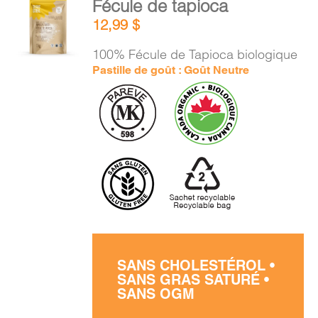
Fécule de tapioca
PANIER
AU
12,99
$
PANIER
/
100% Fécule de Tapioca biologique
DÉTAILS
EN
Pastille de goût : Goût Neutre
SANS CHOLESTÉROL •
SANS GRAS SATURÉ •
SANS OGM