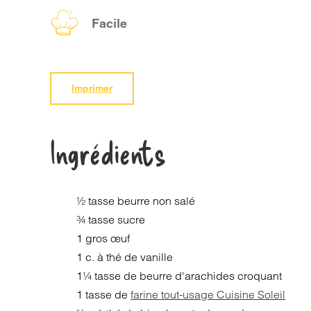
Facile
Imprimer
Ingrédients
½ tasse beurre non salé
¾ tasse sucre
1 gros œuf
1 c. à thé de vanille
1¼ tasse de beurre d'arachides croquant
1 tasse de
farine tout-usage Cuisine Soleil