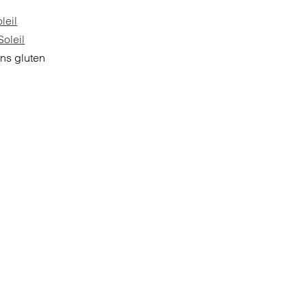
leil
Soleil
ans gluten