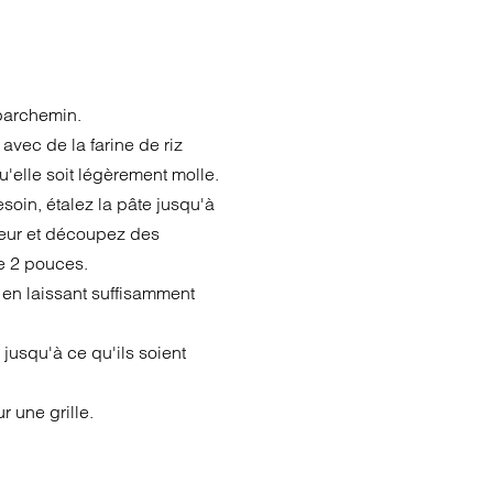
 parchemin.
 avec de la farine de riz
'elle soit légèrement molle.
esoin, étalez la pâte jusqu'à
seur et découpez des
e 2 pouces.
e en laissant suffisamment
 jusqu'à ce qu'ils soient
r une grille.