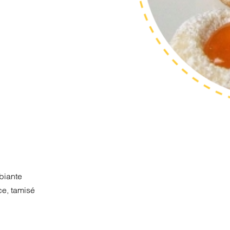
biante
ce, tamisé