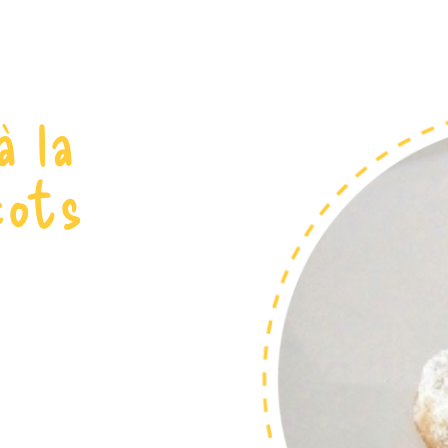
à la
cots