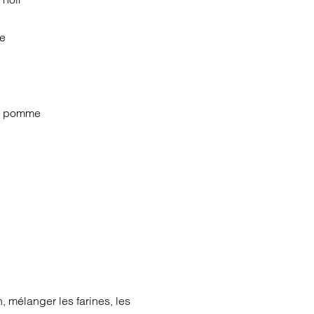
ne
 de pomme
n, mélanger les farines, les