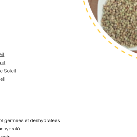
eil
eil
e Soleil
eil
sol germées et déshydratées
éshydraté
 noir