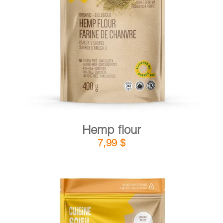
DETAILS
ADD TO CART
/
Hemp flour
7,99
$