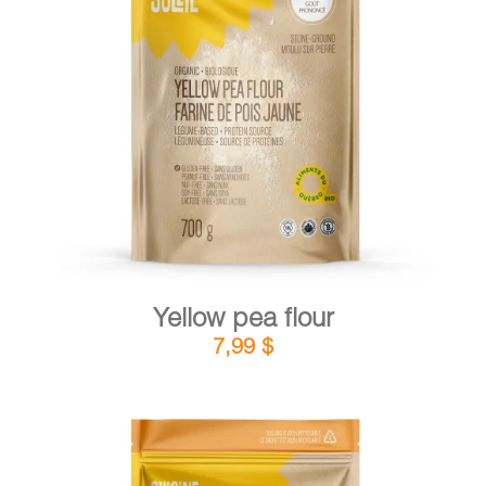
DETAILS
ADD TO CART
/
Yellow pea flour
7,99
$