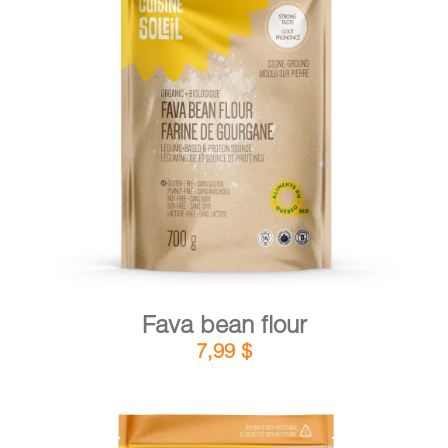
DETAILS
ADD TO CART
/
Fava bean flour
7,99
$