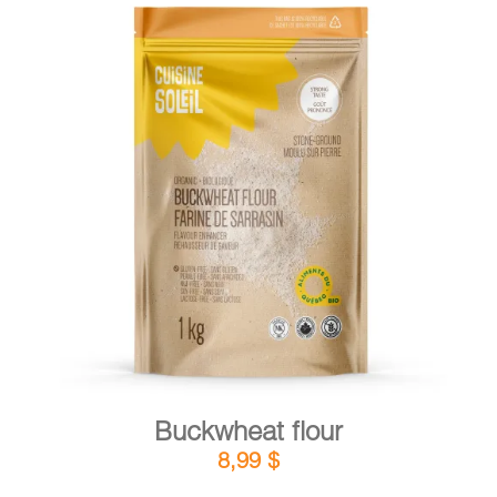
DETAILS
ADD TO CART
/
Buckwheat flour
8,99
$