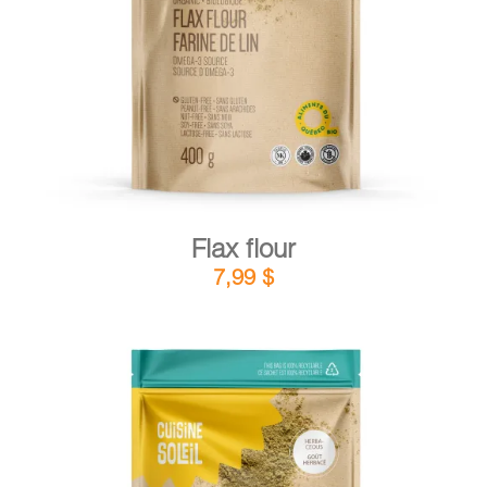
DETAILS
ADD TO CART
/
Flax flour
7,99
$