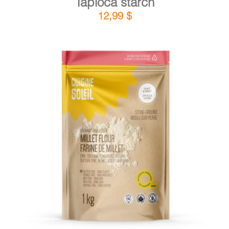
Tapioca starch
12,99
$
DETAILS
ADD TO CART
/