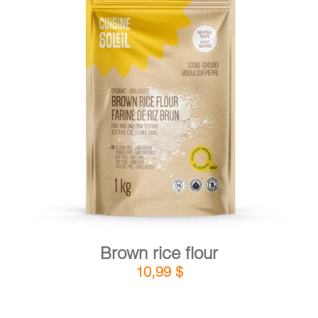
CART
FR
DETAILS
ADD TO CART
/
Brown rice flour
10,99
$