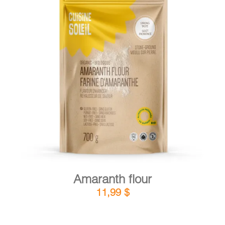
DETAILS
ADD TO CART
/
Amaranth flour
11,99
$