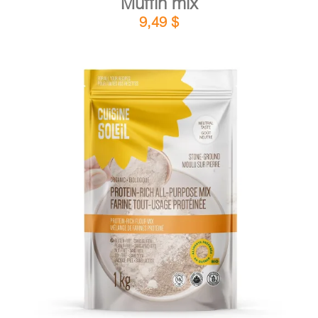
Muffin mix
9,49
$
DETAILS
ADD TO CART
/