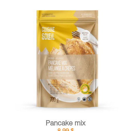
DETAILS
ADD TO CART
/
Pancake mix
8,99
$