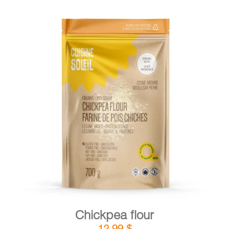
DETAILS
ADD TO CART
/
Chickpea flour
12,99
$