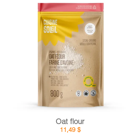
DETAILS
ADD TO CART
/
Oat flour
11,49
$