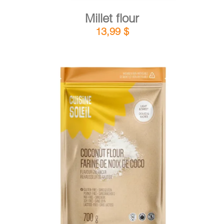
Millet flour
13,99
$
DETAILS
ADD TO CART
/