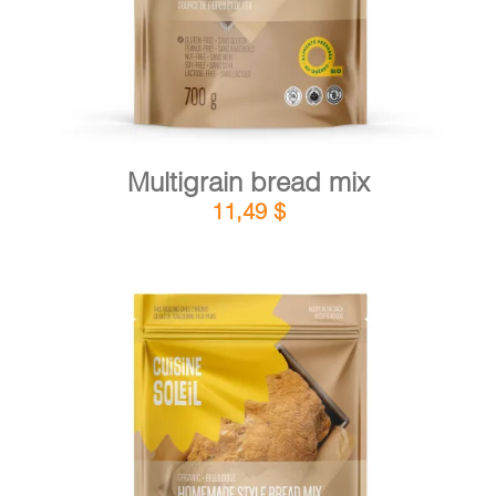
Multigrain bread mix
11,49
$
DETAILS
ADD TO CART
/