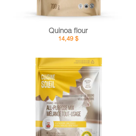
Quinoa flour
14,49
$
DETAILS
ADD TO CART
/