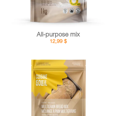
All-purpose mix
12,99
$
DETAILS
ADD TO CART
/