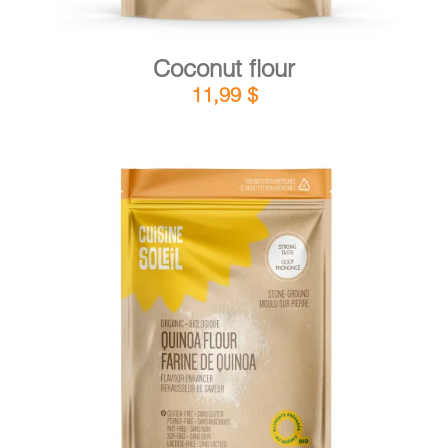
Coconut flour
11,99
$
DETAILS
ADD TO CART
/