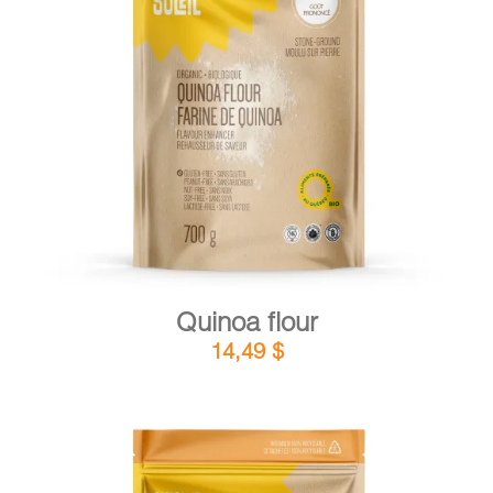
DETAILS
ADD TO CART
/
Quinoa flour
14,49
$