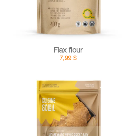
Flax flour
7,99
$
DETAILS
ADD TO CART
/