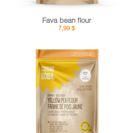
Fava bean flour
7,99
$
DETAILS
ADD TO CART
/