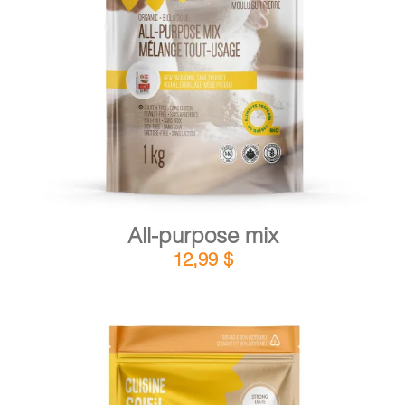
DETAILS
ADD TO CART
/
All-purpose mix
12,99
$