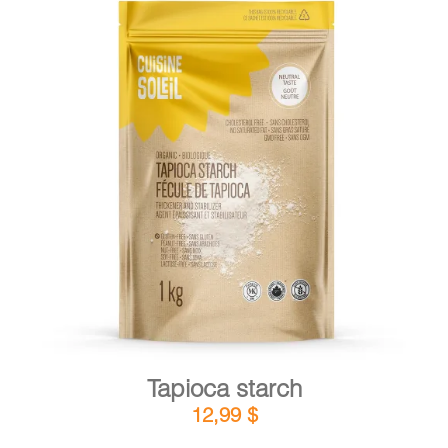
DETAILS
ADD TO CART
/
Tapioca starch
12,99
$