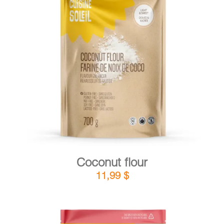
DETAILS
ADD TO CART
/
Coconut flour
11,99
$