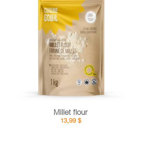
DETAILS
ADD TO CART
/
Millet flour
13,99
$