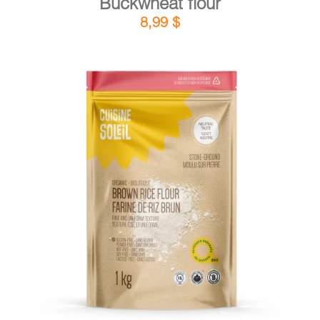
Buckwheat flour
8,99
$
DETAILS
ADD TO CART
/