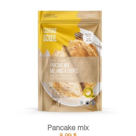
DETAILS
ADD TO CART
/
Pancake mix
8,99
$