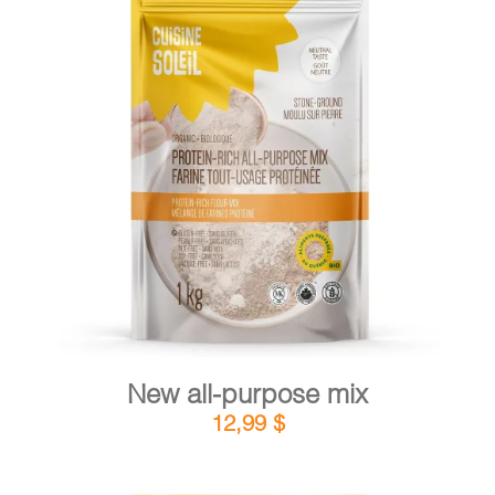
CART
FR
DETAILS
ADD TO CART
/
New all-purpose mix
12,99
$