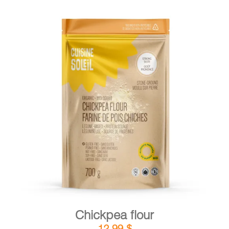
DETAILS
ADD TO CART
/
Chickpea flour
12,99
$