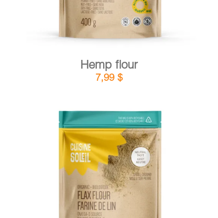
Hemp flour
7,99
$
DETAILS
ADD TO CART
/