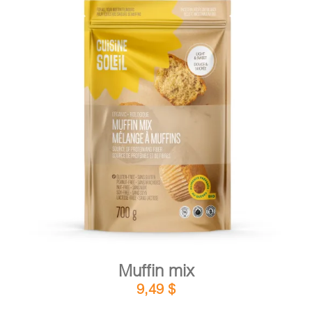
DETAILS
ADD TO CART
/
Muffin mix
9,49
$