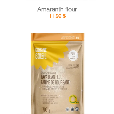
Amaranth flour
11,99
$
DETAILS
ADD TO CART
/