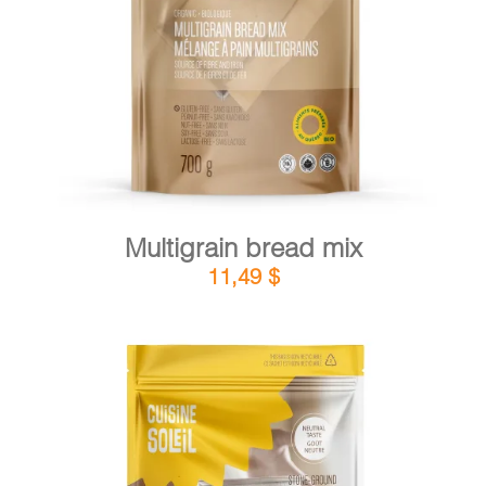
DETAILS
ADD TO CART
/
Multigrain bread mix
11,49
$