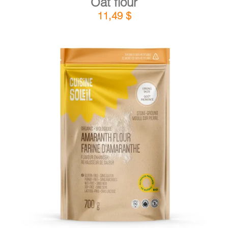
Oat flour
11,49
$
DETAILS
ADD TO CART
/