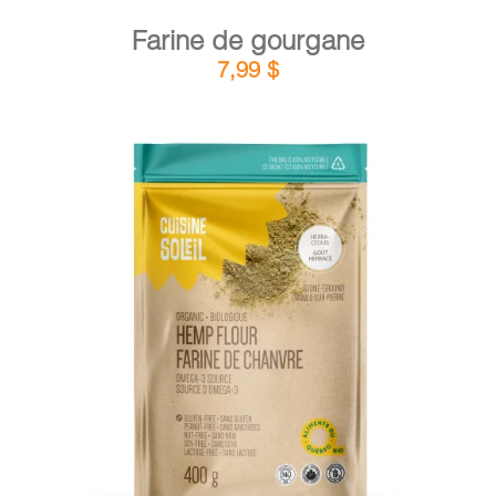
Farine de gourgane
7,99
$
DÉTAILS
AJOUTER AU PANIER
/