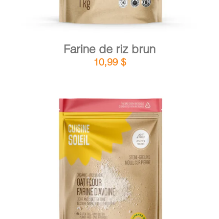
Farine de riz brun
10,99
$
DÉTAILS
AJOUTER AU PANIER
/