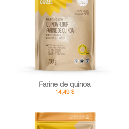
DÉTAILS
AJOUTER AU PANIER
/
Farine de quinoa
14,49
$