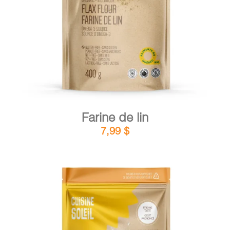
DÉTAILS
AJOUTER AU PANIER
/
Farine de lin
7,99
$