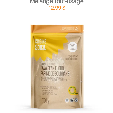
Mélange tout-usage
12,99
$
DÉTAILS
AJOUTER AU PANIER
/