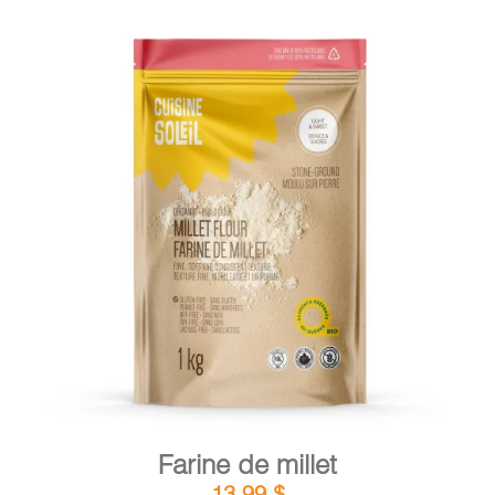
DÉTAILS
AJOUTER AU PANIER
/
Farine de millet
13,99
$