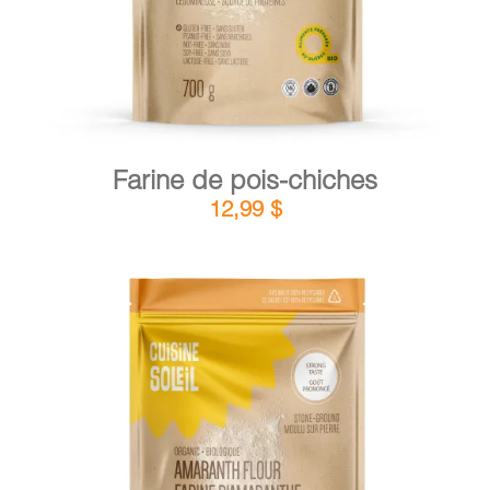
Farine de pois-chiches
12,99
$
DÉTAILS
AJOUTER AU PANIER
/