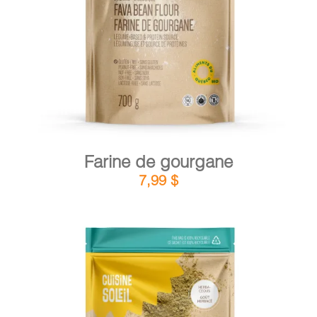
DÉTAILS
AJOUTER AU PANIER
/
Farine de gourgane
7,99
$