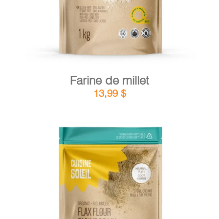
Farine de millet
13,99
$
DÉTAILS
AJOUTER AU PANIER
/