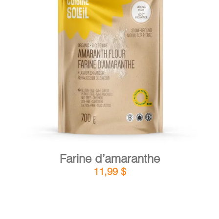
DÉTAILS
AJOUTER AU PANIER
/
Farine d’amaranthe
11,99
$