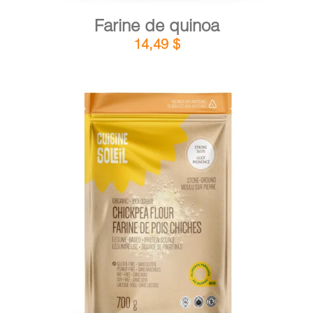
Farine de quinoa
14,49
$
DÉTAILS
AJOUTER AU PANIER
/