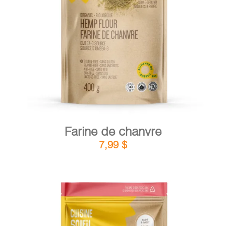
DÉTAILS
AJOUTER AU PANIER
/
Farine de chanvre
7,99
$