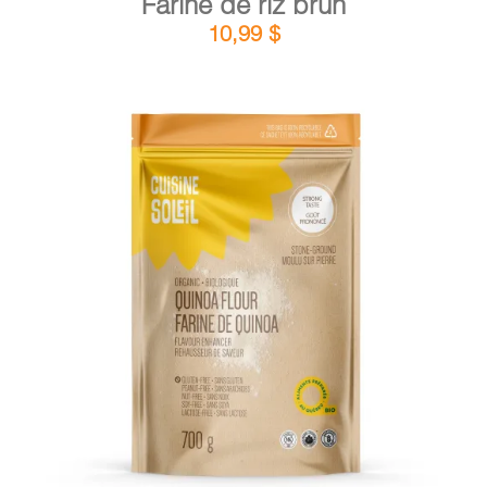
Farine de riz brun
10,99
$
DÉTAILS
AJOUTER AU PANIER
/