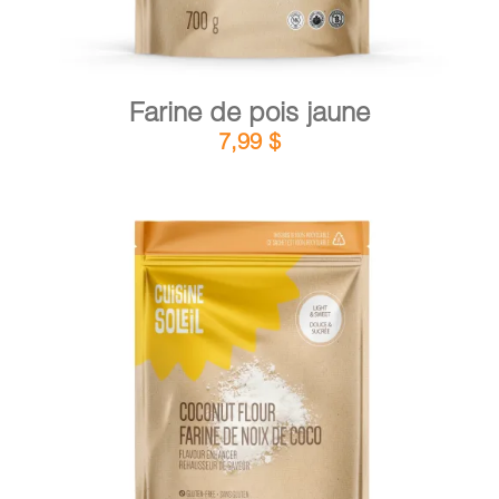
Farine de pois jaune
7,99
$
DÉTAILS
AJOUTER AU PANIER
/