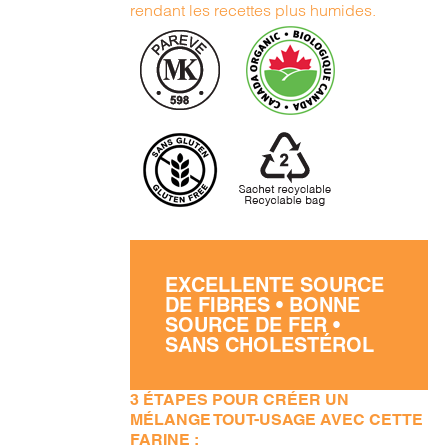
rendant les recettes plus humides.
EXCELLENTE SOURCE
DE FIBRES • BONNE
SOURCE DE FER •
SANS CHOLESTÉROL
3 ÉTAPES POUR CRÉER UN
MÉLANGE TOUT-USAGE AVEC CETTE
FARINE :