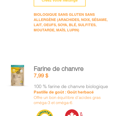
Créez votre mélange
BIOLOGIQUE SANS GLUTEN SANS
ALLERGÈNE (ARACHIDES, NOIX, SÉSAME,
LAIT, OEUFS, SOYA, BLÉ, SULFITES,
MOUTARDE, MAÏS, LUPIN)
AJOUTER
Farine de chanvre
AU
7,99
$
PANIER
/
100 % farine de chanvre biologique
DÉTAILS
Pastille de goût : Goût herbacé
Offre un bon équilibre d’acides gras
oméga-3 et oméga-6.