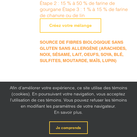
Étape 2 : 15 % à 50 % de farine de
gourgane Étape 3 : 1 % à 15 % de farine
de chanvre ou de lin
Créez votre mélange
SOURCE DE FIBRES BIOLOGIQUE SANS
GLUTEN SANS ALLERGÈNE (ARACHIDES,
NOIX, SÉSAME, LAIT, OEUFS, SOYA, BLÉ,
SULFITES, MOUTARDE, MAÏS, LUPIN)
Afin d’améliorer votre expérience, ce site utilise des témoins
(cookies). En poursuivant votre navigation, vous acceptez
l'utilisation de ces témoins. Vous pouvez refuser les témoins
en modifiant les paramètres de votre navigateur.
En savoir plus.
Je comprends