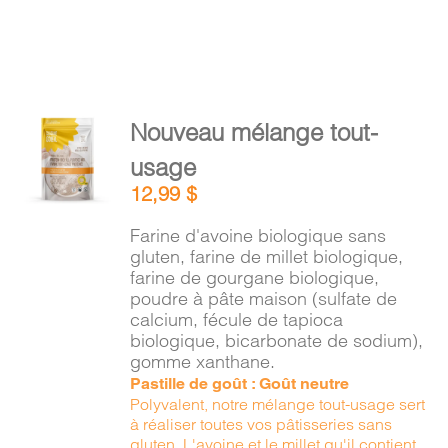
AJOUTER
Nouveau mélange tout-
AU
usage
PANIER
/
12,99
$
DÉTAILS
Farine d'avoine biologique sans
gluten, farine de millet biologique,
farine de gourgane biologique,
poudre à pâte maison (sulfate de
calcium, fécule de tapioca
biologique, bicarbonate de sodium),
gomme xanthane.
Pastille de goût : Goût neutre
Polyvalent, notre mélange tout-usage sert
à réaliser toutes vos pâtisseries sans
gluten. L'avoine et le millet qu'il contient