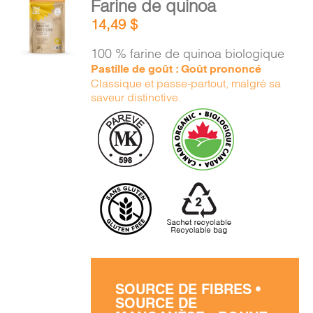
Farine de quinoa
PANIER
AU
14,49
$
PANIER
/
100 % farine de quinoa biologique
DÉTAILS
EN
Pastille de goût : Goût prononcé
Classique et passe-partout, malgré sa
saveur distinctive.
SOURCE DE FIBRES •
SOURCE DE