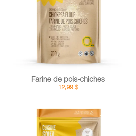
DÉTAILS
AJOUTER AU PANIER
/
Farine de pois-chiches
12,99
$