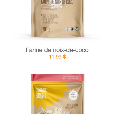
Farine de noix-de-coco
11,99
$