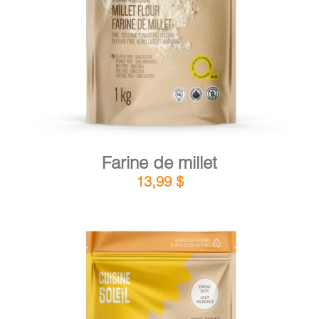
DÉTAILS
AJOUTER AU PANIER
/
Farine de millet
13,99
$