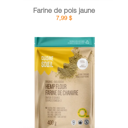
Farine de pois jaune
7,99
$
DÉTAILS
AJOUTER AU PANIER
/