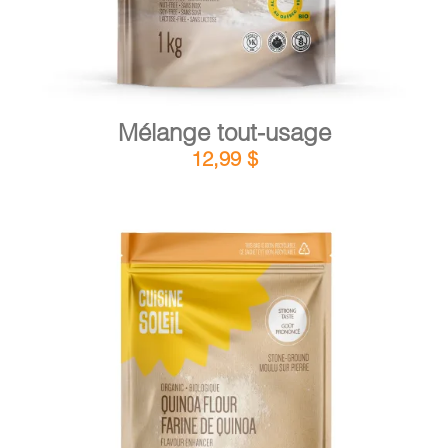
Mélange tout-usage
12,99
$
DÉTAILS
AJOUTER AU PANIER
/