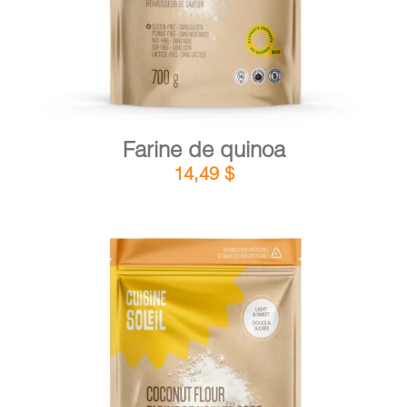
Farine de quinoa
14,49
$
DÉTAILS
AJOUTER AU PANIER
/