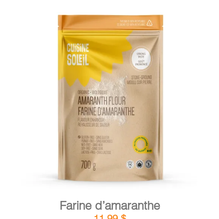
DÉTAILS
AJOUTER AU PANIER
/
Farine d’amaranthe
11,99
$