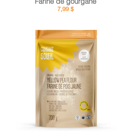
Farine de gourgane
7,99
$
DÉTAILS
AJOUTER AU PANIER
/