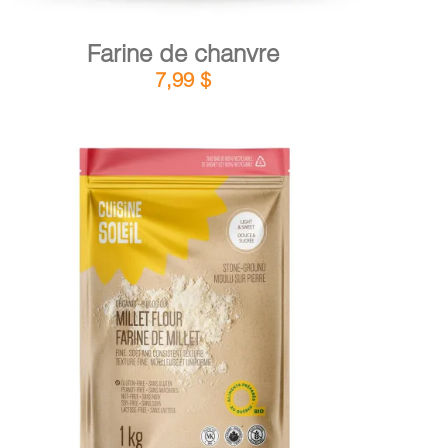
Farine de chanvre
7,99
$
DÉTAILS
AJOUTER AU PANIER
/