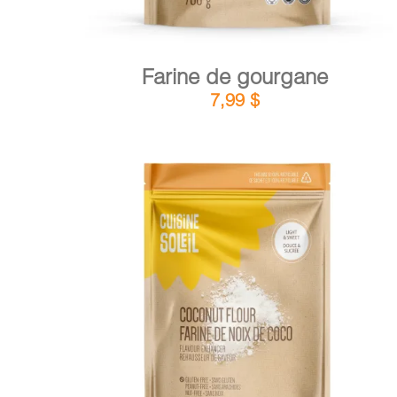
Farine de gourgane
7,99
$
DÉTAILS
AJOUTER AU PANIER
/