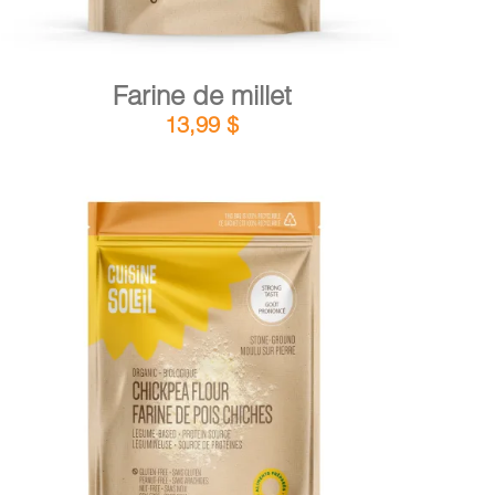
Farine de millet
13,99
$
DÉTAILS
AJOUTER AU PANIER
/