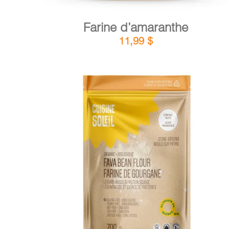
Farine d’amaranthe
11,99
$
DÉTAILS
AJOUTER AU PANIER
/