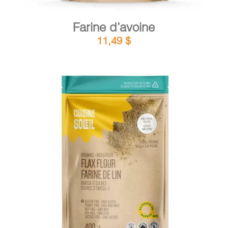
Farine d’avoine
11,49
$
DÉTAILS
AJOUTER AU PANIER
/