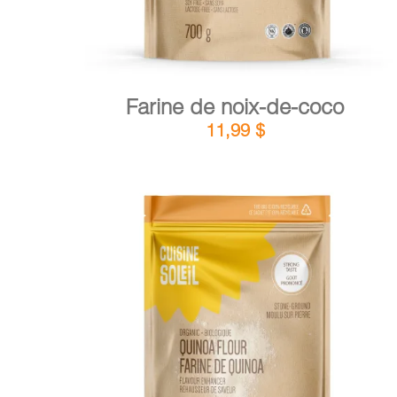
Farine de noix-de-coco
11,99
$
DÉTAILS
AJOUTER AU PANIER
/