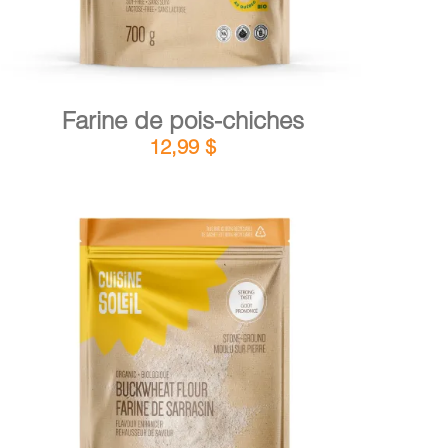
Farine de pois-chiches
12,99
$
DÉTAILS
AJOUTER AU PANIER
/