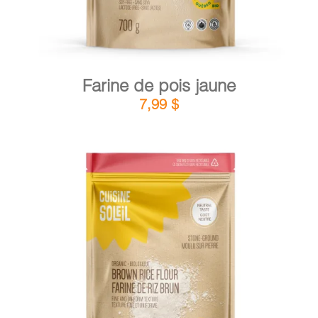
Farine de pois jaune
7,99
$
DÉTAILS
AJOUTER AU PANIER
/