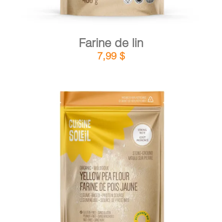
Farine de lin
7,99
$
DÉTAILS
AJOUTER AU PANIER
/