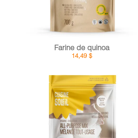
Farine de quinoa
14,49
$
DÉTAILS
AJOUTER AU PANIER
/